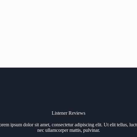
Listener Reviews
rem ipsum dolor sit amet, consectetur adipiscing elit. Ut elit tellus, luc
nec ullamcorper mattis, pulvinar.