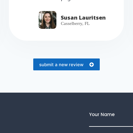
Susan Lauritsen
Casselberry, FL
submit a new review
Your Name